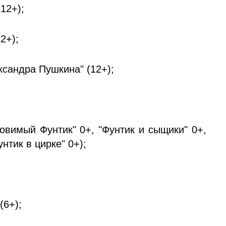
(12+);
2+);
ександра Пушкина" (12+);
овимый Фунтик" 0+, "Фунтик и сыщики" 0+,
нтик в цирке" 0+);
(6+);