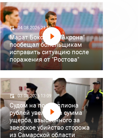
04.08.2026 21:18
Марат Бокоев из "Акрона"
пообещал болельщикам
исправить ситуацию после
поражения от "Ростова"
03.08.2026 13:09
Судом на полмиллиона
рублей увеличена сумма
ущерба, взысканного за
зверское убийство сторожа
из Самарской области