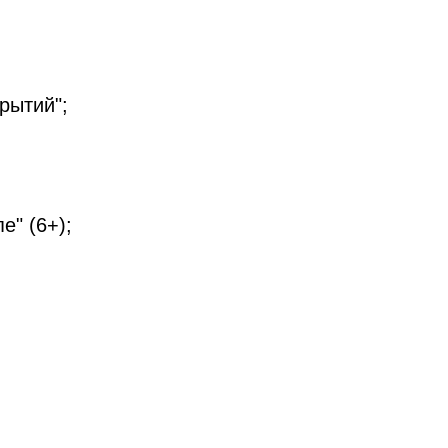
рытий";
е" (6+);