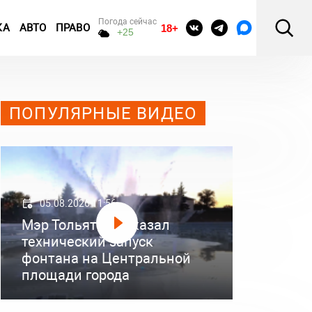
Погода сейчас
КА
АВТО
ПРАВО
18+
+25
ПОПУЛЯРНЫЕ ВИДЕО
05.08.2026 11:56
Мэр Тольятти показал
технический запуск
фонтана на Центральной
площади города