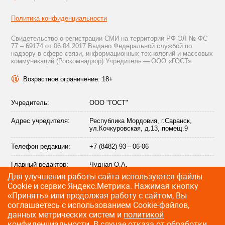
Политика конфиденциальности
Свидетельство о регистрации СМИ на территории РФ ЭЛ № ФС
77 – 69174 от 06.04.2017 Выдано Федеральной службой по
надзору в сфере связи, информационных технологий и массовых
коммуникаций (Роскомнадзор) Учредитель — ООО «ГОСТ»
Возрастное ограничение: 18+
Учредитель:
ООО "ГОСТ"
Адрес учредителя:
Республика Мордовия, г.Саранск,
ул.Кочкуровская, д.13, помещ.9
Телефон редакции:
+7 (8482) 93 – 06-06
Главный редактор:
Чудная О.А.
Для улучшения работы сайта используются файлы
Адрес электронной
info@citytraffic.ru
Сookie и сервис Яндекс.Метрика. Нажимая кнопку
почты редакции:
«Принять» или продолжая работу с сайтом, Вы
соглашаетесь с использованием Cookie-файлов,
данных метрических систем и
политикой
конфиденциальности
. В случае отказа от обработки