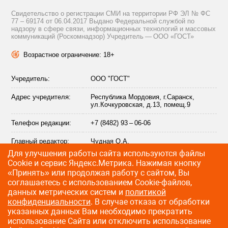
Свидетельство о регистрации СМИ на территории РФ ЭЛ № ФС
77 – 69174 от 06.04.2017 Выдано Федеральной службой по
надзору в сфере связи, информационных технологий и массовых
коммуникаций (Роскомнадзор) Учредитель — ООО «ГОСТ»
Возрастное ограничение: 18+
Учредитель:
ООО "ГОСТ"
Адрес учредителя:
Республика Мордовия, г.Саранск,
ул.Кочкуровская, д.13, помещ.9
Телефон редакции:
+7 (8482) 93 – 06-06
Главный редактор:
Чудная О.А.
Для улучшения работы сайта используются файлы
Адрес электронной
info@citytraffic.ru
Сookie и сервис Яндекс.Метрика. Нажимая кнопку
почты редакции:
«Принять» или продолжая работу с сайтом, Вы
соглашаетесь с использованием Cookie-файлов,
данных метрических систем и
политикой
конфиденциальности
. В случае отказа от обработки
©
2009—2026 CityTraffic — все права защищены
указанных данных Вам необходимо прекратить
использование Сайта или отключить использование
Разработка сайта
:
Лайт Информ