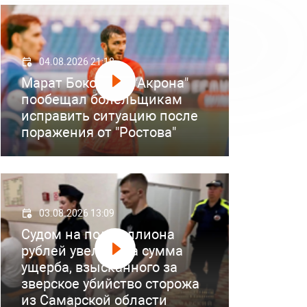
04.08.2026 21:18
Марат Бокоев из "Акрона"
пообещал болельщикам
исправить ситуацию после
поражения от "Ростова"
03.08.2026 13:09
Судом на полмиллиона
рублей увеличена сумма
ущерба, взысканного за
зверское убийство сторожа
из Самарской области