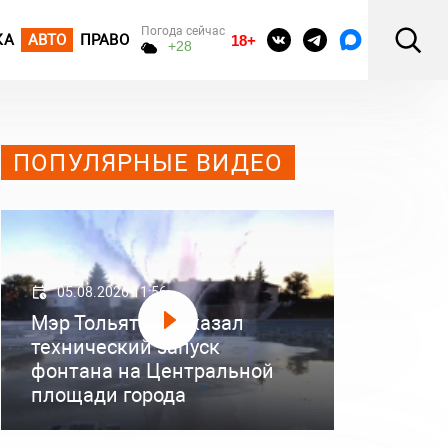
Погода сейчас
КА
АВТО
ПРАВО
18+
+28
ПОПУЛЯРНЫЕ ВИДЕО
05.08.2026 11:56
Мэр Тольятти показал
технический запуск
фонтана на Центральной
площади города