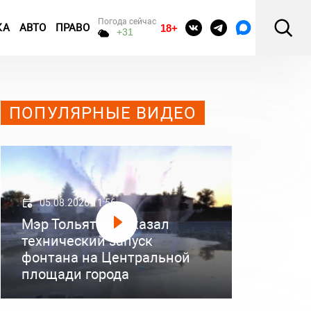
Погода сейчас
КА
АВТО
ПРАВО
18+
+31
ПОПУЛЯРНЫЕ ВИДЕО
05.08.2026 11:56
Мэр Тольятти показал
технический запуск
фонтана на Центральной
площади города