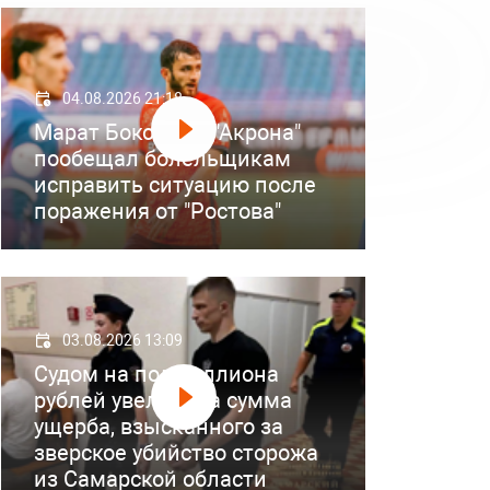
04.08.2026 21:18
Марат Бокоев из "Акрона"
пообещал болельщикам
исправить ситуацию после
поражения от "Ростова"
03.08.2026 13:09
Судом на полмиллиона
рублей увеличена сумма
ущерба, взысканного за
зверское убийство сторожа
из Самарской области