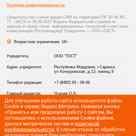
Политика конфиденциальности
Свидетельство о регистрации СМИ на территории РФ ЭЛ № ФС
77 – 69174 от 06.04.2017 Выдано Федеральной службой по
надзору в сфере связи, информационных технологий и массовых
коммуникаций (Роскомнадзор) Учредитель — ООО «ГОСТ»
Возрастное ограничение: 18+
Учредитель:
ООО "ГОСТ"
Адрес учредителя:
Республика Мордовия, г.Саранск,
ул.Кочкуровская, д.13, помещ.9
Телефон редакции:
+7 (8482) 93 – 06-06
Главный редактор:
Чудная О.А.
Для улучшения работы сайта используются файлы
Адрес электронной
info@citytraffic.ru
Сookie и сервис Яндекс.Метрика. Нажимая кнопку
почты редакции:
«Принять» или продолжая работу с сайтом, Вы
соглашаетесь с использованием Cookie-файлов,
данных метрических систем и
политикой
конфиденциальности
. В случае отказа от обработки
©
2009—2026 CityTraffic — все права защищены
указанных данных Вам необходимо прекратить