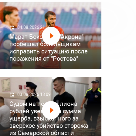
04.08.2026 21:18
Марат Бокоев из "Акрона"
пообещал болельщикам
исправить ситуацию после
поражения от "Ростова"
03.08.2026 13:09
Судом на полмиллиона
рублей увеличена сумма
ущерба, взысканного за
зверское убийство сторожа
из Самарской области