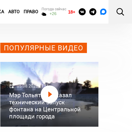
Погода сейчас
КА
АВТО
ПРАВО
18+
+26
ПОПУЛЯРНЫЕ ВИДЕО
05.08.2026 11:56
Мэр Тольятти показал
технический запуск
фонтана на Центральной
площади города