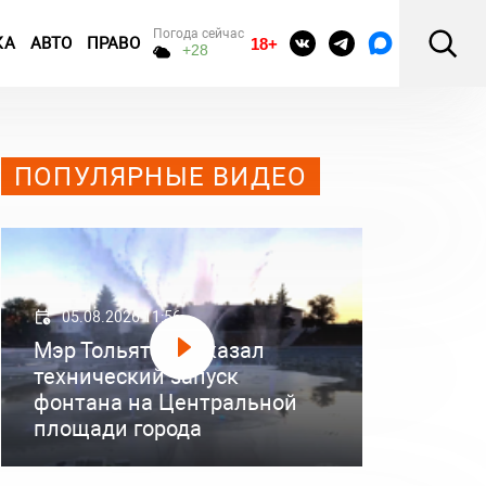
Погода сейчас
КА
АВТО
ПРАВО
18+
+28
ПОПУЛЯРНЫЕ ВИДЕО
05.08.2026 11:56
Мэр Тольятти показал
технический запуск
фонтана на Центральной
площади города