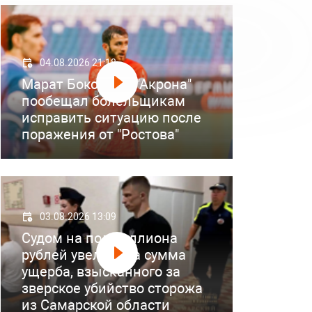
04.08.2026 21:18
Марат Бокоев из "Акрона"
пообещал болельщикам
исправить ситуацию после
поражения от "Ростова"
03.08.2026 13:09
Судом на полмиллиона
рублей увеличена сумма
ущерба, взысканного за
зверское убийство сторожа
из Самарской области