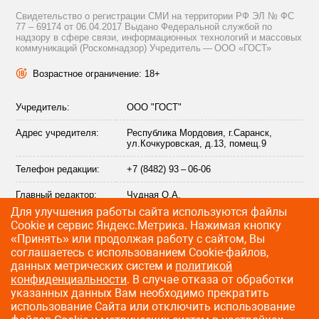
Свидетельство о регистрации СМИ на территории РФ ЭЛ № ФС
77 – 69174 от 06.04.2017 Выдано Федеральной службой по
надзору в сфере связи, информационных технологий и массовых
коммуникаций (Роскомнадзор) Учредитель — ООО «ГОСТ»
Возрастное ограничение: 18+
Учредитель:
ООО "ГОСТ"
Адрес учредителя:
Республика Мордовия, г.Саранск,
ул.Кочкуровская, д.13, помещ.9
Телефон редакции:
+7 (8482) 93 – 06-06
Главный редактор:
Чудная О.А.
Для улучшения работы сайта используются файлы
Адрес электронной
info@citytraffic.ru
Сookie и сервис Яндекс.Метрика. Нажимая кнопку
почты редакции:
«Принять» или продолжая работу с сайтом, Вы
соглашаетесь с использованием Cookie-файлов,
данных метрических систем и
политикой
конфиденциальности
. В случае отказа от обработки
©
2009—2026 CityTraffic — все права защищены
указанных данных Вам необходимо прекратить
использование Сайта или отключить использование
Разработка сайта
:
Лайт Информ