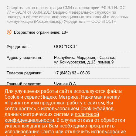
Свидетельство о регистрации СМИ на территории РФ ЭЛ № ФС
77 – 69174 от 06.04.2017 Выдано Федеральной службой по
надзору в сфере связи, информационных технологий и массовых
коммуникаций (Роскомнадзор) Учредитель — ООО «ГОСТ»
Возрастное ограничение: 18+
Учредитель:
ООО "ГОСТ"
Адрес учредителя:
Республика Мордовия, г.Саранск,
ул.Кочкуровская, д.13, помещ.9
Телефон редакции:
+7 (8482) 93 – 06-06
Главный редактор:
Чудная О.А.
Для улучшения работы сайта используются файлы
Адрес электронной
info@citytraffic.ru
Сookie и сервис Яндекс.Метрика. Нажимая кнопку
почты редакции:
«Принять» или продолжая работу с сайтом, Вы
соглашаетесь с использованием Cookie-файлов,
данных метрических систем и
политикой
конфиденциальности
. В случае отказа от обработки
©
2009—2026 CityTraffic — все права защищены
указанных данных Вам необходимо прекратить
использование Сайта или отключить использование
Разработка сайта
:
Лайт Информ