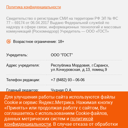
Политика конфиденциальности
Свидетельство о регистрации СМИ на территории РФ ЭЛ № ФС
77 – 69174 от 06.04.2017 Выдано Федеральной службой по
надзору в сфере связи, информационных технологий и массовых
коммуникаций (Роскомнадзор) Учредитель — ООО «ГОСТ»
Возрастное ограничение: 18+
Учредитель:
ООО "ГОСТ"
Адрес учредителя:
Республика Мордовия, г.Саранск,
ул.Кочкуровская, д.13, помещ.9
Телефон редакции:
+7 (8482) 93 – 06-06
Главный редактор:
Чудная О.А.
Для улучшения работы сайта используются файлы
Адрес электронной
info@citytraffic.ru
Сookie и сервис Яндекс.Метрика. Нажимая кнопку
почты редакции:
«Принять» или продолжая работу с сайтом, Вы
соглашаетесь с использованием Cookie-файлов,
данных метрических систем и
политикой
конфиденциальности
. В случае отказа от обработки