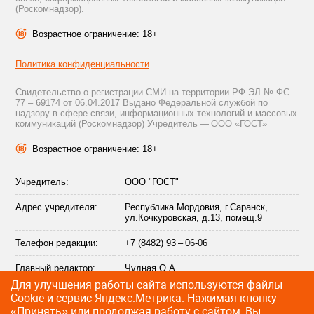
(Роскомнадзор).
Возрастное ограничение: 18+
Политика конфиденциальности
Свидетельство о регистрации СМИ на территории РФ ЭЛ № ФС
77 – 69174 от 06.04.2017 Выдано Федеральной службой по
надзору в сфере связи, информационных технологий и массовых
коммуникаций (Роскомнадзор) Учредитель — ООО «ГОСТ»
Возрастное ограничение: 18+
Учредитель:
ООО "ГОСТ"
Адрес учредителя:
Республика Мордовия, г.Саранск,
ул.Кочкуровская, д.13, помещ.9
Телефон редакции:
+7 (8482) 93 – 06-06
Главный редактор:
Чудная О.А.
Для улучшения работы сайта используются файлы
Адрес электронной
info@citytraffic.ru
Сookie и сервис Яндекс.Метрика. Нажимая кнопку
почты редакции:
«Принять» или продолжая работу с сайтом, Вы