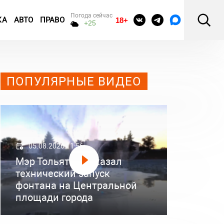
Погода сейчас
КА
АВТО
ПРАВО
18+
+25
ПОПУЛЯРНЫЕ ВИДЕО
05.08.2026 11:56
Мэр Тольятти показал
технический запуск
фонтана на Центральной
площади города