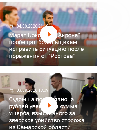
04.08.2026 21:18
Марат Бокоев из "Акрона"
пообещал болельщикам
исправить ситуацию после
поражения от "Ростова"
03.08.2026 13:09
Судом на полмиллиона
рублей увеличена сумма
ущерба, взысканного за
зверское убийство сторожа
из Самарской области