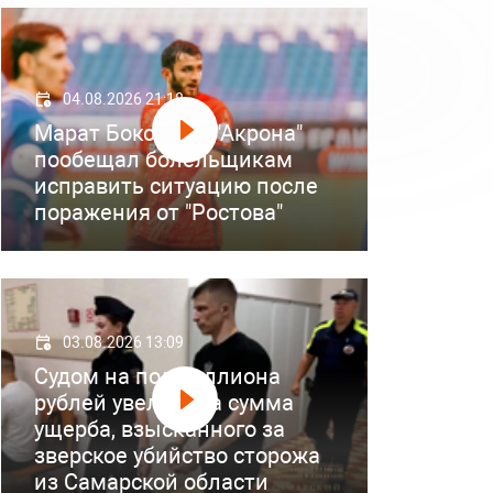
04.08.2026 21:18
Марат Бокоев из "Акрона"
пообещал болельщикам
исправить ситуацию после
поражения от "Ростова"
03.08.2026 13:09
Судом на полмиллиона
рублей увеличена сумма
ущерба, взысканного за
зверское убийство сторожа
из Самарской области