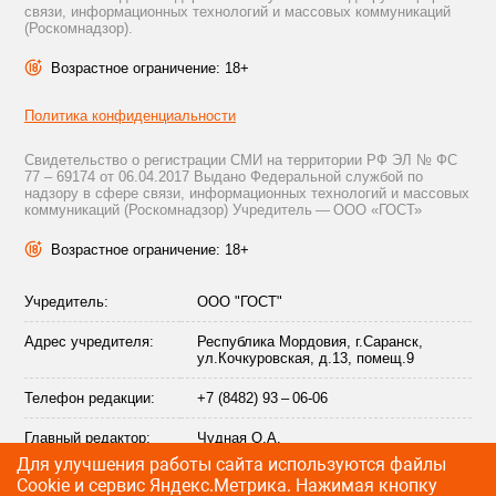
связи, информационных технологий и массовых коммуникаций
(Роскомнадзор).
Возрастное ограничение: 18+
Политика конфиденциальности
Свидетельство о регистрации СМИ на территории РФ ЭЛ № ФС
77 – 69174 от 06.04.2017 Выдано Федеральной службой по
надзору в сфере связи, информационных технологий и массовых
коммуникаций (Роскомнадзор) Учредитель — ООО «ГОСТ»
Возрастное ограничение: 18+
Учредитель:
ООО "ГОСТ"
Адрес учредителя:
Республика Мордовия, г.Саранск,
ул.Кочкуровская, д.13, помещ.9
Телефон редакции:
+7 (8482) 93 – 06-06
Главный редактор:
Чудная О.А.
Для улучшения работы сайта используются файлы
Адрес электронной
info@citytraffic.ru
Сookie и сервис Яндекс.Метрика. Нажимая кнопку
почты редакции: