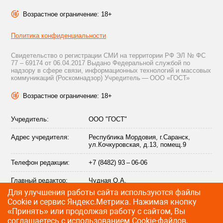
Возрастное ограничение: 18+
Политика конфиденциальности
Свидетельство о регистрации СМИ на территории РФ ЭЛ № ФС
77 – 69174 от 06.04.2017 Выдано Федеральной службой по
надзору в сфере связи, информационных технологий и массовых
коммуникаций (Роскомнадзор) Учредитель — ООО «ГОСТ»
Возрастное ограничение: 18+
Учредитель:
ООО "ГОСТ"
Адрес учредителя:
Республика Мордовия, г.Саранск,
ул.Кочкуровская, д.13, помещ.9
Телефон редакции:
+7 (8482) 93 – 06-06
Главный редактор:
Чудная О.А.
Для улучшения работы сайта используются файлы
Адрес электронной
info@citytraffic.ru
Сookie и сервис Яндекс.Метрика. Нажимая кнопку
почты редакции:
«Принять» или продолжая работу с сайтом, Вы
соглашаетесь с использованием Cookie-файлов,