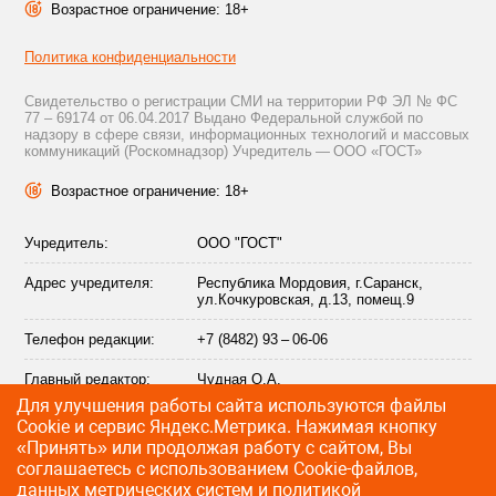
Возрастное ограничение: 18+
Политика конфиденциальности
Свидетельство о регистрации СМИ на территории РФ ЭЛ № ФС
77 – 69174 от 06.04.2017 Выдано Федеральной службой по
надзору в сфере связи, информационных технологий и массовых
коммуникаций (Роскомнадзор) Учредитель — ООО «ГОСТ»
Возрастное ограничение: 18+
Учредитель:
ООО "ГОСТ"
Адрес учредителя:
Республика Мордовия, г.Саранск,
ул.Кочкуровская, д.13, помещ.9
Телефон редакции:
+7 (8482) 93 – 06-06
Главный редактор:
Чудная О.А.
Для улучшения работы сайта используются файлы
Адрес электронной
info@citytraffic.ru
Сookie и сервис Яндекс.Метрика. Нажимая кнопку
почты редакции:
«Принять» или продолжая работу с сайтом, Вы
соглашаетесь с использованием Cookie-файлов,
данных метрических систем и
политикой