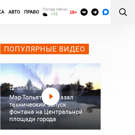
Погода сейчас
КА
АВТО
ПРАВО
18+
+31
ПОПУЛЯРНЫЕ ВИДЕО
05.08.2026 11:56
Мэр Тольятти показал
технический запуск
фонтана на Центральной
площади города