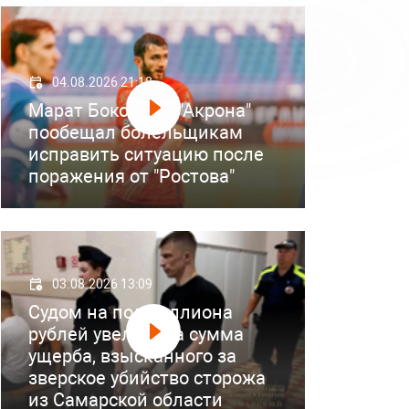
04.08.2026 21:18
Марат Бокоев из "Акрона"
пообещал болельщикам
исправить ситуацию после
поражения от "Ростова"
03.08.2026 13:09
Судом на полмиллиона
рублей увеличена сумма
ущерба, взысканного за
зверское убийство сторожа
из Самарской области