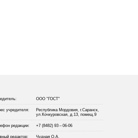
едитель:
ООО "ГОСТ"
ес учредителя:
Республика Мордовия, г.Саранск,
ул.Кочкуровская, д.13, помещ.9
ефон редакции:
+7 (8482) 93 – 06-06
вный редактор:
Чудная О.А.