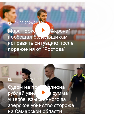
04.08.2026 21:18
Марат Бокоев из "Акрона"
пообещал болельщикам
исправить ситуацию после
поражения от "Ростова"
03.08.2026 13:09
Судом на полмиллиона
рублей увеличена сумма
ущерба, взысканного за
зверское убийство сторожа
из Самарской области