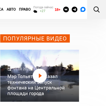
Погода сейчас
КА
АВТО
ПРАВО
18+
+27
ПОПУЛЯРНЫЕ ВИДЕО
05.08.2026 11:56
Мэр Тольятти показал
технический запуск
фонтана на Центральной
площади города