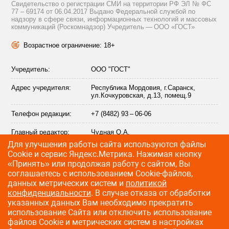
Свидетельство о регистрации СМИ на территории РФ ЭЛ № ФС
77 – 69174 от 06.04.2017 Выдано Федеральной службой по
надзору в сфере связи, информационных технологий и массовых
коммуникаций (Роскомнадзор) Учредитель — ООО «ГОСТ»
Возрастное ограничение: 18+
Учредитель:
ООО "ГОСТ"
Адрес учредителя:
Республика Мордовия, г.Саранск,
ул.Кочкуровская, д.13, помещ.9
Телефон редакции:
+7 (8482) 93 – 06-06
Главный редактор:
Чудная О.А.
Для улучшения работы сайта используются файлы
Адрес электронной
info@citytraffic.ru
Сookie и сервис Яндекс.Метрика. Нажимая кнопку
почты редакции:
«Принять» или продолжая работу с сайтом, Вы
соглашаетесь с использованием Cookie-файлов,
данных метрических систем и
политикой
конфиденциальности
. В случае отказа от обработки
©
2009—2026 CityTraffic — все права защищены
указанных данных Вам необходимо прекратить
использование Сайта или отключить использование
Разработка сайта
:
Лайт Информ
файлов Cookie и метрических систем в настройках