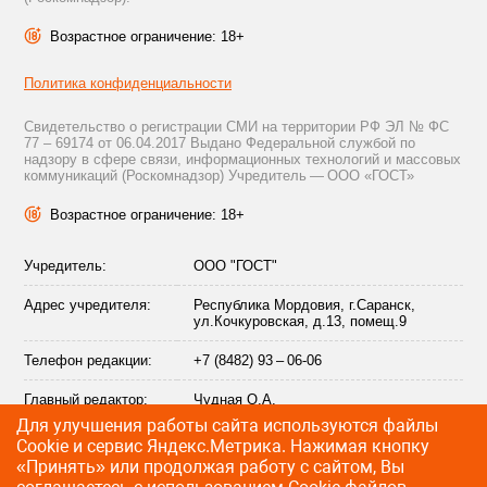
Возрастное ограничение: 18+
Политика конфиденциальности
Свидетельство о регистрации СМИ на территории РФ ЭЛ № ФС
77 – 69174 от 06.04.2017 Выдано Федеральной службой по
надзору в сфере связи, информационных технологий и массовых
коммуникаций (Роскомнадзор) Учредитель — ООО «ГОСТ»
Возрастное ограничение: 18+
Учредитель:
ООО "ГОСТ"
Адрес учредителя:
Республика Мордовия, г.Саранск,
ул.Кочкуровская, д.13, помещ.9
Телефон редакции:
+7 (8482) 93 – 06-06
Главный редактор:
Чудная О.А.
Для улучшения работы сайта используются файлы
Адрес электронной
info@citytraffic.ru
Сookie и сервис Яндекс.Метрика. Нажимая кнопку
почты редакции:
«Принять» или продолжая работу с сайтом, Вы