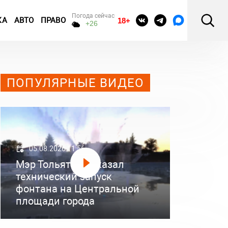
Погода сейчас
КА
АВТО
ПРАВО
18+
+26
ПОПУЛЯРНЫЕ ВИДЕО
05.08.2026 11:56
Мэр Тольятти показал
технический запуск
фонтана на Центральной
площади города