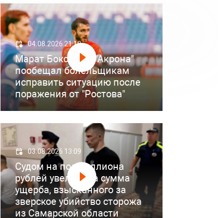
04.08.2026 21:18
Марат Бокоев из "Акрона"
пообещал болельщикам
исправить ситуацию после
поражения от "Ростова"
03.08.2026 13:09
Судом на полмиллиона
рублей увеличена сумма
ущерба, взысканного за
зверское убийство сторожа
из Самарской области