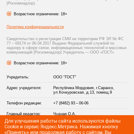
(Роскомнадзор).
Возрастное ограничение: 18+
Политика конфиденциальности
Свидетельство о регистрации СМИ на территории РФ ЭЛ № ФС
77 – 69174 от 06.04.2017 Выдано Федеральной службой по
надзору в сфере связи, информационных технологий и массовых
коммуникаций (Роскомнадзор) Учредитель — ООО «ГОСТ»
Возрастное ограничение: 18+
Учредитель:
ООО "ГОСТ"
Адрес учредителя:
Республика Мордовия, г.Саранск,
ул.Кочкуровская, д.13, помещ.9
Телефон редакции:
+7 (8482) 93 – 06-06
Главный редактор:
Чудная О.А.
Для улучшения работы сайта используются файлы
Адрес электронной
info@citytraffic.ru
Сookie и сервис Яндекс.Метрика. Нажимая кнопку
почты редакции:
«Принять» или продолжая работу с сайтом, Вы