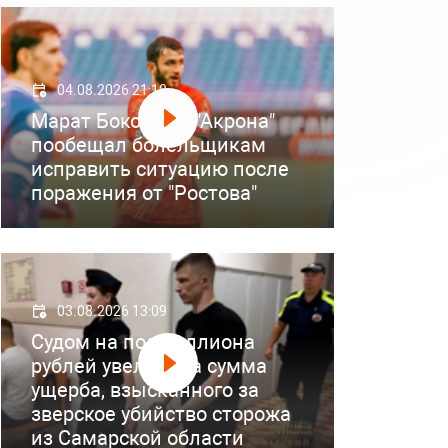
04.08.2026 21:18
Марат Бокоев из "Акрона"
пообещал болельщикам
исправить ситуацию после
поражения от "Ростова"
03.08.2026 13:09
Судом на полмиллиона
рублей увеличена сумма
ущерба, взысканного за
зверское убийство сторожа
из Самарской области