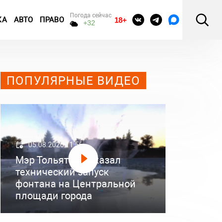
Погода сейчас
КА
АВТО
ПРАВО
18+
+32
ПОПУЛЯРНЫЕ ВИДЕО
05.08.2026 11:56
Мэр Тольятти показал
технический запуск
фонтана на Центральной
площади города