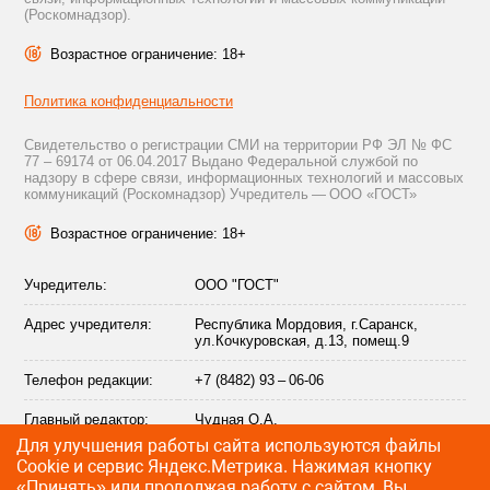
(Роскомнадзор).
Возрастное ограничение: 18+
Политика конфиденциальности
Свидетельство о регистрации СМИ на территории РФ ЭЛ № ФС
77 – 69174 от 06.04.2017 Выдано Федеральной службой по
надзору в сфере связи, информационных технологий и массовых
коммуникаций (Роскомнадзор) Учредитель — ООО «ГОСТ»
Возрастное ограничение: 18+
Учредитель:
ООО "ГОСТ"
Адрес учредителя:
Республика Мордовия, г.Саранск,
ул.Кочкуровская, д.13, помещ.9
Телефон редакции:
+7 (8482) 93 – 06-06
Главный редактор:
Чудная О.А.
Для улучшения работы сайта используются файлы
Адрес электронной
info@citytraffic.ru
Сookie и сервис Яндекс.Метрика. Нажимая кнопку
почты редакции:
«Принять» или продолжая работу с сайтом, Вы