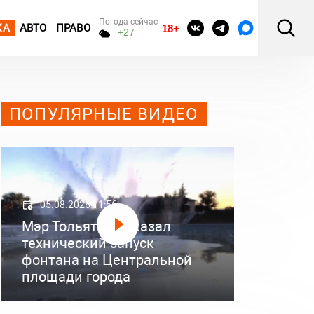
Погода сейчас
КА
АВТО
ПРАВО
18+
+27
ПОПУЛЯРНЫЕ ВИДЕО
05.08.2026 11:56
Мэр Тольятти показал
технический запуск
фонтана на Центральной
площади города