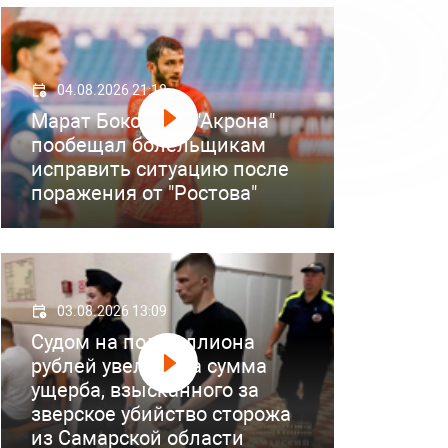
04.08.2026 21:18
Марат Бокоев из "Акрона"
пообещал болельщикам
исправить ситуацию после
поражения от "Ростова"
03.08.2026 13:09
Судом на полмиллиона
рублей увеличена сумма
ущерба, взысканного за
зверское убийство сторожа
из Самарской области