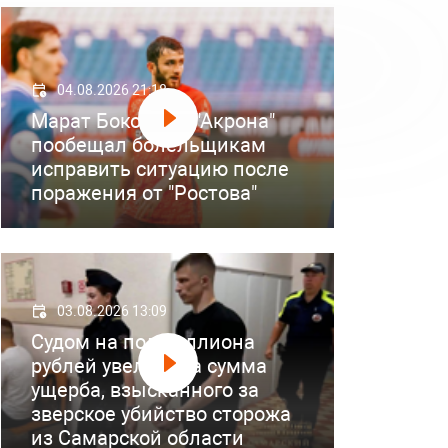
04.08.2026 21:18
Марат Бокоев из "Акрона"
пообещал болельщикам
исправить ситуацию после
поражения от "Ростова"
03.08.2026 13:09
Судом на полмиллиона
рублей увеличена сумма
ущерба, взысканного за
зверское убийство сторожа
из Самарской области