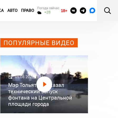
Погода сейчас
КА
АВТО
ПРАВО
18+
+28
ПОПУЛЯРНЫЕ ВИДЕО
05.08.2026 11:56
Мэр Тольятти показал
технический запуск
фонтана на Центральной
площади города