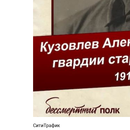
СитиТрафик