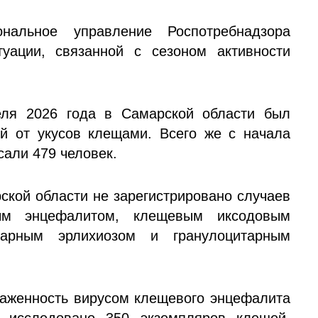
нальное управление Роспотребнадзора
уации, связанной с сезоном активности
еля 2026 года в Самарской области был
й от укусов клещами. Всего же с начала
сали 479 человек.
ской области не зарегистрировано случаев
ым энцефалитом, клещевым иксодовым
тарным эрлихиозом и гранулоцитарным
раженность вирусом клещевого энцефалита
 исследовано 350 экземпляров клещей,