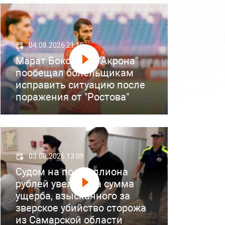
04.08.2026 21:18
Марат Бокоев из "Акрона"
пообещал болельщикам
исправить ситуацию после
поражения от "Ростова"
03.08.2026 13:09
Судом на полмиллиона
рублей увеличена сумма
ущерба, взысканного за
зверское убийство сторожа
из Самарской области