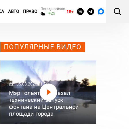
Погода сейчас
КА
АВТО
ПРАВО
18+
+29
ПОПУЛЯРНЫЕ ВИДЕО
05.08.2026 11:56
Мэр Тольятти показал
технический запуск
фонтана на Центральной
площади города