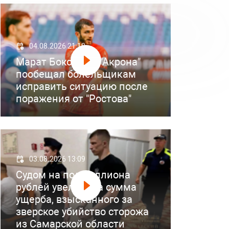
04.08.2026 21:18
Марат Бокоев из "Акрона"
пообещал болельщикам
исправить ситуацию после
поражения от "Ростова"
03.08.2026 13:09
Судом на полмиллиона
рублей увеличена сумма
ущерба, взысканного за
зверское убийство сторожа
из Самарской области