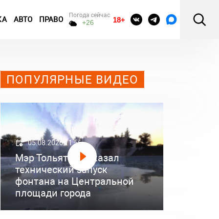
Погода сейчас
КА
АВТО
ПРАВО
18+
+26
ПОПУЛЯРНЫЕ ВИДЕО
05.08.2026 11:56
Мэр Тольятти показал
технический запуск
фонтана на Центральной
площади города