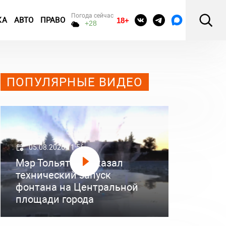
Погода сейчас
КА
АВТО
ПРАВО
18+
+28
ПОПУЛЯРНЫЕ ВИДЕО
05.08.2026 11:56
Мэр Тольятти показал
технический запуск
фонтана на Центральной
площади города