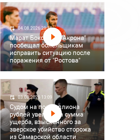
04.08.2026 21:18
Марат Бокоев из "Акрона"
пообещал болельщикам
исправить ситуацию после
поражения от "Ростова"
03.08.2026 13:09
Судом на полмиллиона
рублей увеличена сумма
ущерба, взысканного за
зверское убийство сторожа
из Самарской области