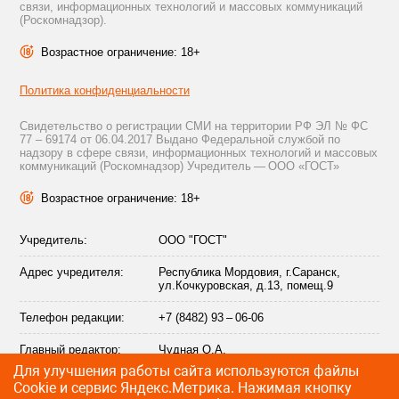
связи, информационных технологий и массовых коммуникаций
(Роскомнадзор).
Возрастное ограничение: 18+
Политика конфиденциальности
Свидетельство о регистрации СМИ на территории РФ ЭЛ № ФС
77 – 69174 от 06.04.2017 Выдано Федеральной службой по
надзору в сфере связи, информационных технологий и массовых
коммуникаций (Роскомнадзор) Учредитель — ООО «ГОСТ»
Возрастное ограничение: 18+
Учредитель:
ООО "ГОСТ"
Адрес учредителя:
Республика Мордовия, г.Саранск,
ул.Кочкуровская, д.13, помещ.9
Телефон редакции:
+7 (8482) 93 – 06-06
Главный редактор:
Чудная О.А.
Для улучшения работы сайта используются файлы
Адрес электронной
info@citytraffic.ru
Сookie и сервис Яндекс.Метрика. Нажимая кнопку
почты редакции: