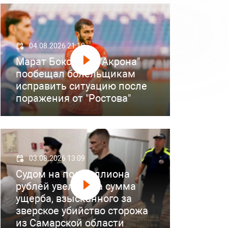
04.08.2026 21:18
Марат Бокоев из "Акрона"
пообещал болельщикам
исправить ситуацию после
поражения от "Ростова"
03.08.2026 13:09
Судом на полмиллиона
рублей увеличена сумма
ущерба, взысканного за
зверское убийство сторожа
из Самарской области