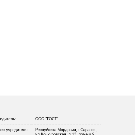
едитель:
ООО "ГОСТ"
ес учредителя:
Республика Мордовия, г.Саранск,
ул.Кочкуровская, д.13, помещ.9