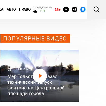
Погода сейчас
КА
АВТО
ПРАВО
18+
+31
ПОПУЛЯРНЫЕ ВИДЕО
05.08.2026 11:56
Мэр Тольятти показал
технический запуск
фонтана на Центральной
площади города