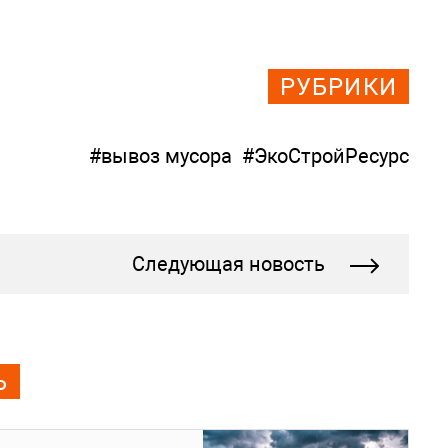
РУБРИКИ
#вывоз мусора
#ЭкоСтройРесурс
Следующая новость
Ь