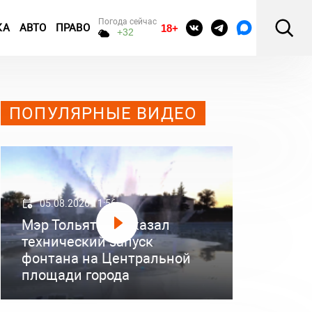
Погода сейчас
КА
АВТО
ПРАВО
18+
+32
ПОПУЛЯРНЫЕ ВИДЕО
05.08.2026 11:56
Мэр Тольятти показал
технический запуск
фонтана на Центральной
площади города