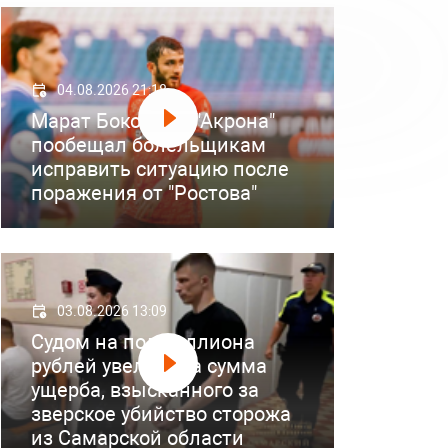
04.08.2026 21:18
Марат Бокоев из "Акрона"
пообещал болельщикам
исправить ситуацию после
поражения от "Ростова"
03.08.2026 13:09
Судом на полмиллиона
рублей увеличена сумма
ущерба, взысканного за
зверское убийство сторожа
из Самарской области