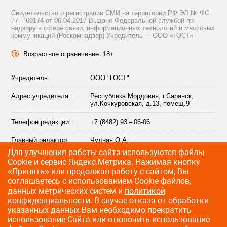
Свидетельство о регистрации СМИ на территории РФ ЭЛ № ФС
77 – 69174 от 06.04.2017 Выдано Федеральной службой по
надзору в сфере связи, информационных технологий и массовых
коммуникаций (Роскомнадзор) Учредитель — ООО «ГОСТ»
Возрастное ограничение: 18+
Учредитель:
ООО "ГОСТ"
Адрес учредителя:
Республика Мордовия, г.Саранск,
ул.Кочкуровская, д.13, помещ.9
Телефон редакции:
+7 (8482) 93 – 06-06
Главный редактор:
Чудная О.А.
Для улучшения работы сайта используются файлы
Адрес электронной
info@citytraffic.ru
Сookie и сервис Яндекс.Метрика. Нажимая кнопку
почты редакции:
«Принять» или продолжая работу с сайтом, Вы
соглашаетесь с использованием Cookie-файлов,
данных метрических систем и
политикой
конфиденциальности
. В случае отказа от обработки
©
2009—2026 CityTraffic — все права защищены
указанных данных Вам необходимо прекратить
использование Сайта или отключить использование
Разработка сайта
:
Лайт Информ