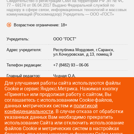
Свидетельство о регистрации СМИ на территории РФ ЭЛ № ФС
77 – 69174 от 06.04.2017 Выдано Федеральной службой по
надзору в сфере связи, информационных технологий и массовых
коммуникаций (Роскомнадзор) Учредитель — ООО «ГОСТ»
Возрастное ограничение: 18+
Учредитель:
ООО "ГОСТ"
Адрес учредителя:
Республика Мордовия, г.Саранск,
ул.Кочкуровская, д.13, помещ.9
Телефон редакции:
+7 (8482) 93 – 06-06
Главный редактор:
Чудная О.А.
Для улучшения работы сайта используются файлы
Адрес электронной
info@citytraffic.ru
Сookie и сервис Яндекс.Метрика. Нажимая кнопку
почты редакции:
«Принять» или продолжая работу с сайтом, Вы
соглашаетесь с использованием Cookie-файлов,
данных метрических систем и
политикой
конфиденциальности
. В случае отказа от обработки
©
2009—2026 CityTraffic — все права защищены
указанных данных Вам необходимо прекратить
использование Сайта или отключить использование
Разработка сайта
:
Лайт Информ
файлов Cookie и метрических систем в настройках