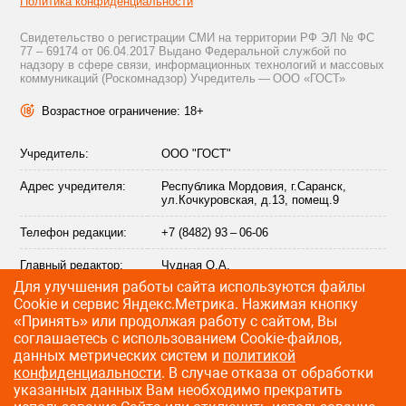
Политика конфиденциальности
Свидетельство о регистрации СМИ на территории РФ ЭЛ № ФС
77 – 69174 от 06.04.2017 Выдано Федеральной службой по
надзору в сфере связи, информационных технологий и массовых
коммуникаций (Роскомнадзор) Учредитель — ООО «ГОСТ»
Возрастное ограничение: 18+
Учредитель:
ООО "ГОСТ"
Адрес учредителя:
Республика Мордовия, г.Саранск,
ул.Кочкуровская, д.13, помещ.9
Телефон редакции:
+7 (8482) 93 – 06-06
Главный редактор:
Чудная О.А.
Для улучшения работы сайта используются файлы
Адрес электронной
info@citytraffic.ru
Сookie и сервис Яндекс.Метрика. Нажимая кнопку
почты редакции:
«Принять» или продолжая работу с сайтом, Вы
соглашаетесь с использованием Cookie-файлов,
данных метрических систем и
политикой
конфиденциальности
. В случае отказа от обработки
©
2009—2026 CityTraffic — все права защищены
указанных данных Вам необходимо прекратить