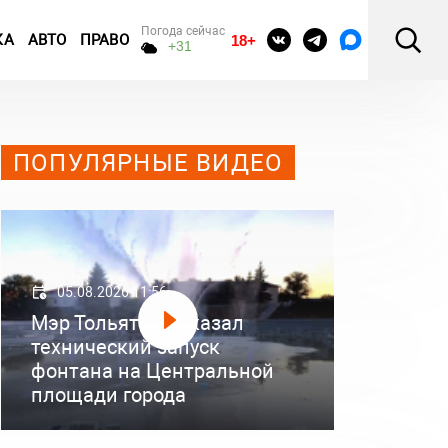
Погода сейчас
КА
АВТО
ПРАВО
18+
+31
ПОПУЛЯРНЫЕ ВИДЕО
05.08.2026 11:56
Мэр Тольятти показал
технический запуск
фонтана на Центральной
площади города