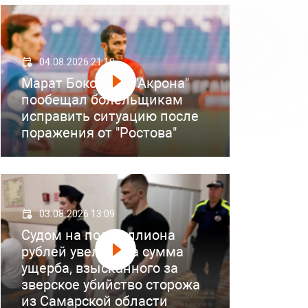
04.08.2026 21:18
Марат Бокоев из "Акрона"
пообещал болельщикам
исправить ситуацию после
поражения от "Ростова"
03.08.2026 13:09
Судом на полмиллиона
рублей увеличена сумма
ущерба, взысканного за
зверское убийство сторожа
из Самарской области