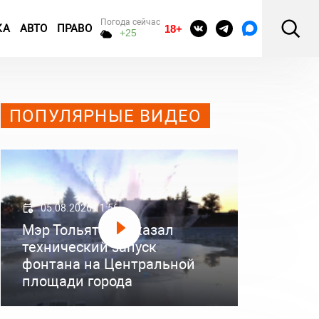
Погода сейчас
КА
АВТО
ПРАВО
18+
+25
ПОПУЛЯРНЫЕ ВИДЕО
05.08.2026 11:56
Мэр Тольятти показал
технический запуск
фонтана на Центральной
площади города