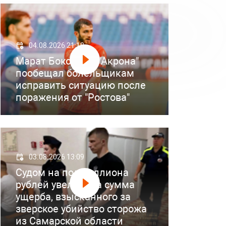
04.08.2026 21:18
Марат Бокоев из "Акрона"
пообещал болельщикам
исправить ситуацию после
поражения от "Ростова"
03.08.2026 13:09
Судом на полмиллиона
рублей увеличена сумма
ущерба, взысканного за
зверское убийство сторожа
из Самарской области