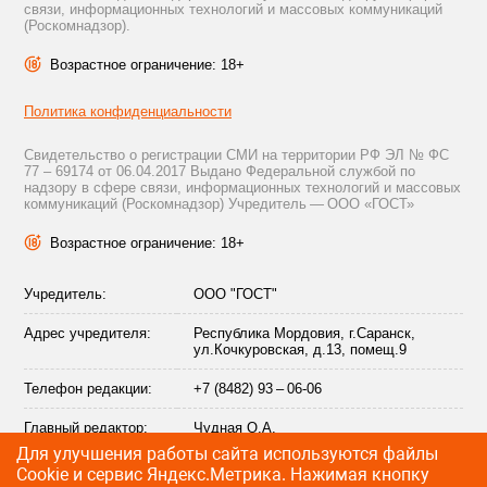
связи, информационных технологий и массовых коммуникаций
(Роскомнадзор).
Возрастное ограничение: 18+
Политика конфиденциальности
Свидетельство о регистрации СМИ на территории РФ ЭЛ № ФС
77 – 69174 от 06.04.2017 Выдано Федеральной службой по
надзору в сфере связи, информационных технологий и массовых
коммуникаций (Роскомнадзор) Учредитель — ООО «ГОСТ»
Возрастное ограничение: 18+
Учредитель:
ООО "ГОСТ"
Адрес учредителя:
Республика Мордовия, г.Саранск,
ул.Кочкуровская, д.13, помещ.9
Телефон редакции:
+7 (8482) 93 – 06-06
Главный редактор:
Чудная О.А.
Для улучшения работы сайта используются файлы
Адрес электронной
info@citytraffic.ru
Сookie и сервис Яндекс.Метрика. Нажимая кнопку
почты редакции: