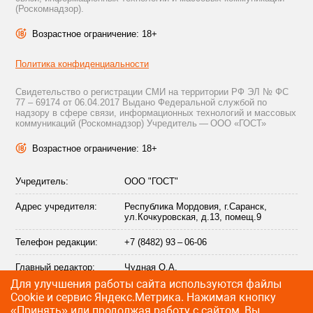
(Роскомнадзор).
Возрастное ограничение: 18+
Политика конфиденциальности
Свидетельство о регистрации СМИ на территории РФ ЭЛ № ФС
77 – 69174 от 06.04.2017 Выдано Федеральной службой по
надзору в сфере связи, информационных технологий и массовых
коммуникаций (Роскомнадзор) Учредитель — ООО «ГОСТ»
Возрастное ограничение: 18+
Учредитель:
ООО "ГОСТ"
Адрес учредителя:
Республика Мордовия, г.Саранск,
ул.Кочкуровская, д.13, помещ.9
Телефон редакции:
+7 (8482) 93 – 06-06
Главный редактор:
Чудная О.А.
Для улучшения работы сайта используются файлы
Адрес электронной
info@citytraffic.ru
Сookie и сервис Яндекс.Метрика. Нажимая кнопку
почты редакции:
«Принять» или продолжая работу с сайтом, Вы