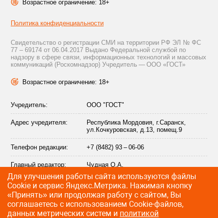
Возрастное ограничение: 18+
Политика конфиденциальности
Свидетельство о регистрации СМИ на территории РФ ЭЛ № ФС
77 – 69174 от 06.04.2017 Выдано Федеральной службой по
надзору в сфере связи, информационных технологий и массовых
коммуникаций (Роскомнадзор) Учредитель — ООО «ГОСТ»
Возрастное ограничение: 18+
Учредитель:
ООО "ГОСТ"
Адрес учредителя:
Республика Мордовия, г.Саранск,
ул.Кочкуровская, д.13, помещ.9
Телефон редакции:
+7 (8482) 93 – 06-06
Главный редактор:
Чудная О.А.
Для улучшения работы сайта используются файлы
Адрес электронной
info@citytraffic.ru
Сookie и сервис Яндекс.Метрика. Нажимая кнопку
почты редакции:
«Принять» или продолжая работу с сайтом, Вы
соглашаетесь с использованием Cookie-файлов,
данных метрических систем и
политикой