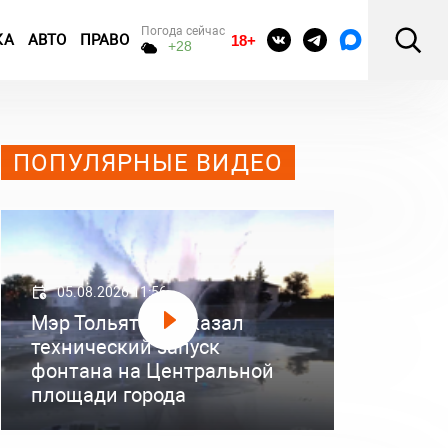
Погода сейчас
КА
АВТО
ПРАВО
18+
+28
ПОПУЛЯРНЫЕ ВИДЕО
05.08.2026 11:56
Мэр Тольятти показал
технический запуск
фонтана на Центральной
площади города