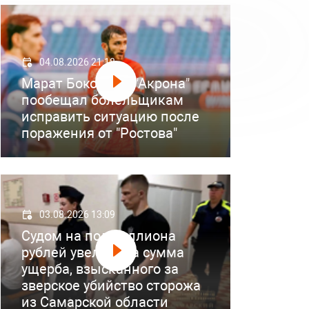
04.08.2026 21:18
Марат Бокоев из "Акрона"
пообещал болельщикам
исправить ситуацию после
поражения от "Ростова"
03.08.2026 13:09
Судом на полмиллиона
рублей увеличена сумма
ущерба, взысканного за
зверское убийство сторожа
из Самарской области