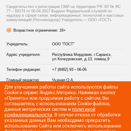
Свидетельство о регистрации СМИ на территории РФ ЭЛ № ФС
77 – 69174 от 06.04.2017 Выдано Федеральной службой по
надзору в сфере связи, информационных технологий и массовых
коммуникаций (Роскомнадзор) Учредитель — ООО «ГОСТ»
Возрастное ограничение: 18+
Учредитель:
ООО "ГОСТ"
Адрес учредителя:
Республика Мордовия, г.Саранск,
ул.Кочкуровская, д.13, помещ.9
Телефон редакции:
+7 (8482) 93 – 06-06
Главный редактор:
Чудная О.А.
Для улучшения работы сайта используются файлы
Адрес электронной
info@citytraffic.ru
Сookie и сервис Яндекс.Метрика. Нажимая кнопку
почты редакции:
«Принять» или продолжая работу с сайтом, Вы
соглашаетесь с использованием Cookie-файлов,
данных метрических систем и
политикой
конфиденциальности
. В случае отказа от обработки
©
2009—2026 CityTraffic — все права защищены
указанных данных Вам необходимо прекратить
использование Сайта или отключить использование
Разработка сайта
:
Лайт Информ