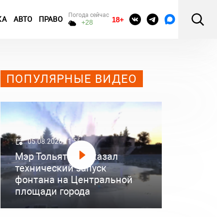
Погода сейчас
КА
АВТО
ПРАВО
18+
+28
ПОПУЛЯРНЫЕ ВИДЕО
05.08.2026 11:56
Мэр Тольятти показал
технический запуск
фонтана на Центральной
площади города