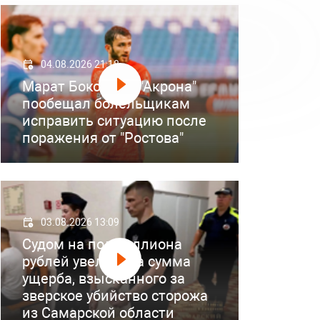
04.08.2026 21:18
Марат Бокоев из "Акрона"
пообещал болельщикам
исправить ситуацию после
поражения от "Ростова"
03.08.2026 13:09
Судом на полмиллиона
рублей увеличена сумма
ущерба, взысканного за
зверское убийство сторожа
из Самарской области