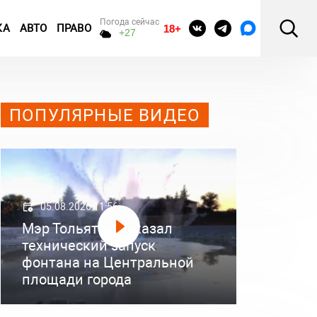
Погода сейчас
КА
АВТО
ПРАВО
18+
+27
ПОПУЛЯРНЫЕ ВИДЕО
05.08.2026 11:56
Мэр Тольятти показал
технический запуск
фонтана на Центральной
площади города