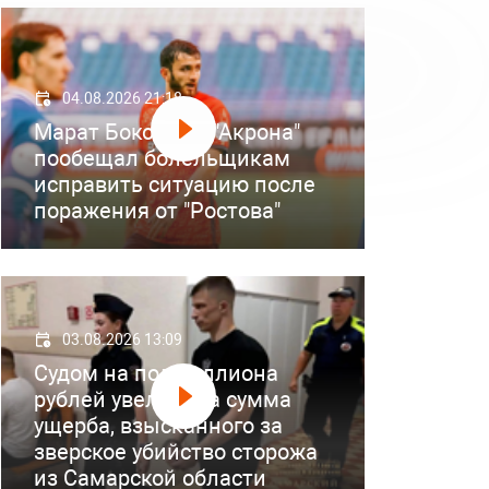
04.08.2026 21:18
Марат Бокоев из "Акрона"
пообещал болельщикам
исправить ситуацию после
поражения от "Ростова"
03.08.2026 13:09
Судом на полмиллиона
рублей увеличена сумма
ущерба, взысканного за
зверское убийство сторожа
из Самарской области