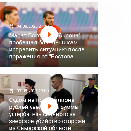
04.08.2026 21:18
Марат Бокоев из "Акрона"
пообещал болельщикам
исправить ситуацию после
поражения от "Ростова"
03.08.2026 13:09
Судом на полмиллиона
рублей увеличена сумма
ущерба, взысканного за
зверское убийство сторожа
из Самарской области