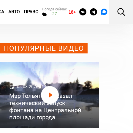
Погода сейчас
КА
АВТО
ПРАВО
18+
+27
ПОПУЛЯРНЫЕ ВИДЕО
05.08.2026 11:56
Мэр Тольятти показал
технический запуск
фонтана на Центральной
площади города