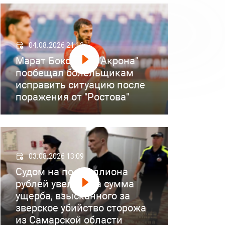
04.08.2026 21:18
Марат Бокоев из "Акрона"
пообещал болельщикам
исправить ситуацию после
поражения от "Ростова"
03.08.2026 13:09
Судом на полмиллиона
рублей увеличена сумма
ущерба, взысканного за
зверское убийство сторожа
из Самарской области