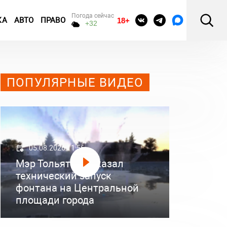
Погода сейчас
КА
АВТО
ПРАВО
18+
+32
ПОПУЛЯРНЫЕ ВИДЕО
05.08.2026 11:56
Мэр Тольятти показал
технический запуск
фонтана на Центральной
площади города