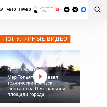
Погода сейчас
КА
АВТО
ПРАВО
18+
+26
ПОПУЛЯРНЫЕ ВИДЕО
05.08.2026 11:56
Мэр Тольятти показал
технический запуск
фонтана на Центральной
площади города