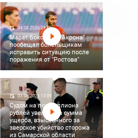
04.08.2026 21:18
Марат Бокоев из "Акрона"
пообещал болельщикам
исправить ситуацию после
поражения от "Ростова"
03.08.2026 13:09
Судом на полмиллиона
рублей увеличена сумма
ущерба, взысканного за
зверское убийство сторожа
из Самарской области