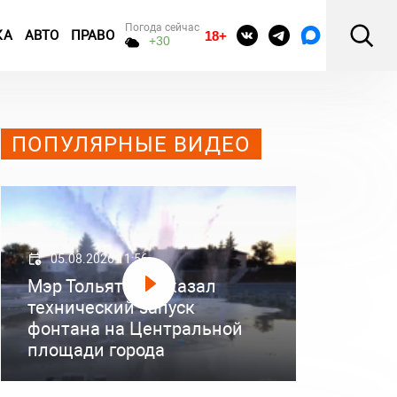
Погода сейчас
КА
АВТО
ПРАВО
18+
+30
ПОПУЛЯРНЫЕ ВИДЕО
05.08.2026 11:56
Мэр Тольятти показал
технический запуск
фонтана на Центральной
площади города