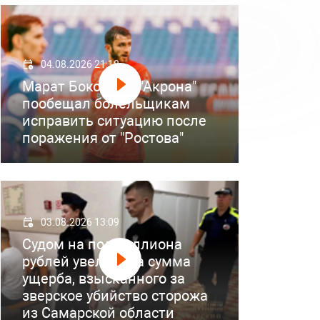
04.08.2026 21:18
Марат Бокоев из "Акрона"
пообещал болельщикам
исправить ситуацию после
поражения от "Ростова"
03.08.2026 13:09
Судом на полмиллиона
рублей увеличена сумма
ущерба, взысканного за
зверское убийство сторожа
из Самарской области