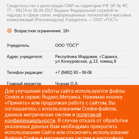
Свидетельство о регистрации СМИ на территории РФ ЭЛ № ФС
77 – 69174 от 06.04.2017 Выдано Федеральной службой по
надзору в сфере связи, информационных технологий и массовых
коммуникаций (Роскомнадзор) Учредитель — ООО «ГОСТ»
Возрастное ограничение: 18+
Учредитель:
ООО "ГОСТ"
Адрес учредителя:
Республика Мордовия, г.Саранск,
ул.Кочкуровская, д.13, помещ.9
Телефон редакции:
+7 (8482) 93 – 06-06
Главный редактор:
Чудная О.А.
Для улучшения работы сайта используются файлы
Адрес электронной
info@citytraffic.ru
Сookie и сервис Яндекс.Метрика. Нажимая кнопку
почты редакции:
«Принять» или продолжая работу с сайтом, Вы
соглашаетесь с использованием Cookie-файлов,
данных метрических систем и
политикой
конфиденциальности
. В случае отказа от обработки
©
2009—2026 CityTraffic — все права защищены
указанных данных Вам необходимо прекратить
использование Сайта или отключить использование
Разработка сайта
:
Лайт Информ
файлов Cookie и метрических систем в настройках